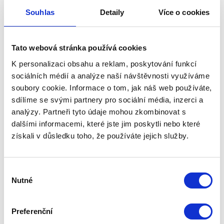
Do roku 2003 firma Zdeněk Černovský - PROCE
Souhlas
Detaily
Více o cookies
vypomáhala zejména veřejnoprospěšným
organizacím působícím mimo Říčany. Jednalo
se zejména o organizace činné v
Tato webová stránka používá cookies
enviromentální oblasti a organizace činné v
K personalizaci obsahu a reklam, poskytování funkcí
prevenci osob ohrožených sociální exkluzí.
sociálních médií a analýze naší návštěvnosti využíváme
soubory cookie. Informace o tom, jak náš web používáte,
sdílíme se svými partnery pro sociální média, inzerci a
Od roku 2003 firma
Zdeněk Černovský - PROCE
analýzy. Partneři tyto údaje mohou zkombinovat s
vypomáhá v Říčanech zhruba sedmi
dalšími informacemi, které jste jim poskytli nebo které
veřeněprospěšným organizacím, které již nyní z větší
získali v důsledku toho, že používáte jejich služby.
míry fungují samostatně a zaměstnávají
profesionály:
Výběr
-
Občanské sdružení Cesta integrace
,
Nutné
souhlasu
-
MAS Říčansko o.p.s.
,
Preferenční
-
Občanské sdružení MAS Servis Říčansko, vydavatel