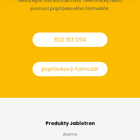
Neváhejte nás kontaktovat telefonicky nebo
pomocí poptávkového formuláře.
602 183 054
poptávkový formulář
Produkty Jablotron
Alarmy