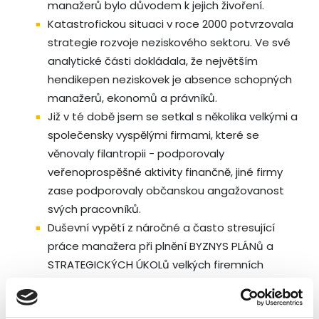
manažerů bylo důvodem k jejich živoření.
Katastrofickou situaci v roce 2000 potvrzovala
strategie rozvoje neziskového sektoru. Ve své
analytické části dokládala, že největším
hendikepen neziskovek je absence schopných
manažerů, ekonomů a právníků.
Již v té době jsem se setkal s několika velkými a
společensky vyspělými firmami, které se
věnovaly filantropii - podporovaly
veřenoprospěšné aktivity finančně, jiné firmy
zase podporovaly občanskou angažovanost
svých pracovníků.
Duševní vypětí z náročné a často stresující
práce manažera při plnění BYZNYS PLÁNů a
STRATEGICKÝCH ÚKOLů velkých firemních
klientů bylo možno kompenzovat z uspokojení
výsledků veřejně prospěšných aktivit.